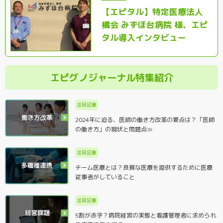
【エピタル】特定医療法人
橘会 みずほ台病院 様、エピ
タル導入インタビュー
エピグノジャーナル特集紹介
注目記事
2024年に迫る、医師の働き方改革の要点は？「医師
の働き方」の現状と問題点≫
注目記事
チーム医療とは？良質な医療を提供するために医療
従事者がしていること
注目記事
5割が赤字？病院経営の実態と看護管理者に求められ