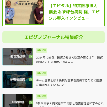
【エピタル】特定医療法人
橘会 みずほ台病院 様、エピ
タル導入インタビュー
エピグノジャーナル特集紹介
注目記事
2024年に迫る、医師の働き方改革の要点は？「医師
の働き方」の現状と問題点≫
注目記事
チーム医療とは？良質な医療を提供するために医療
従事者がしていること
注目記事
5割が赤字？病院経営の実態と看護管理者に求められ