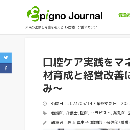
看護
未来の医療と介護を考えるIT×医療・介護マガジン
口腔ケア実践をマ
材育成と経営改善
み～
公開日：2023/05/14 / 最終更新日：2023
看護師
,
介護士
,
医師
,
セラピスト
,
薬剤師
,
執筆者：
高山 真由子 看護師・保健師/看