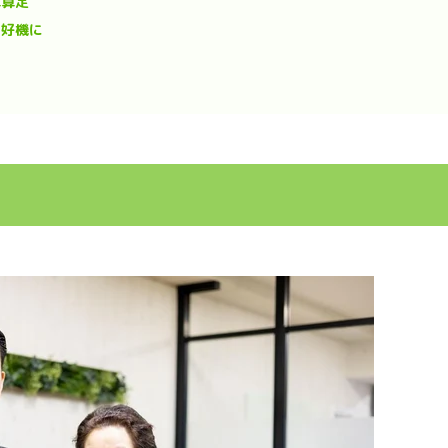
算算定
の好機に