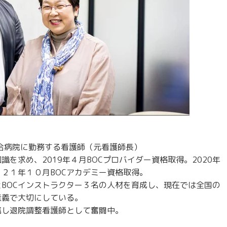
合病院に勤務する看護師（元看護師長）
を求め、2019年４月BOCプロバイダー資格取得。2020年
０２１年１０月BOCアカデミー資格取得。
とBOCインストラクター３名の人材を育成し、現在では全国の
意義で大切にしている。
属し退院調整看護師として奮闘中。