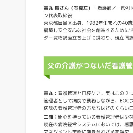
高丸 慶さん（写真左）
：看護師／一般社
ン代表取締役
東京都目黒区出身、1982年生まれの40
構築し安全安心な社会を創造するために活
ダー資格講座立ち上げに携わり、現在同
父の介護がつないだ看護管
高丸：
看護管理と口腔ケア。実はこの２
管理者として病院で勤務しながら、BOC
病院の看護管理者の方たちはどのくらい
三浦：
関心を持っている看護管理者は少
現在の病院経営システムにおいては、看
マネジメント業務に向き合わざるを得ず