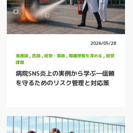
2026/05/28
看護師
,
医師
,
経営・事務
,
職種理解を深める
,
経営
課題
病院SNS炎上の実例から学ぶ―信頼
を守るためのリスク管理と対応策