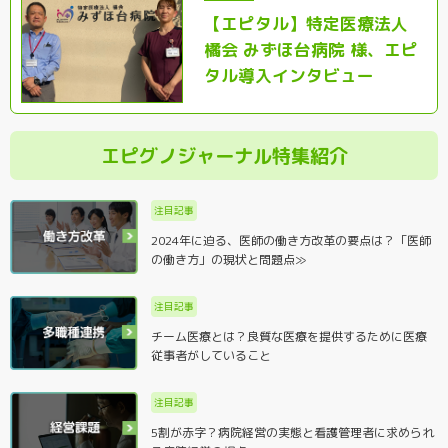
【エピタル】特定医療法人
橘会 みずほ台病院 様、エピ
タル導入インタビュー
エピグノジャーナル特集紹介
注目記事
2024年に迫る、医師の働き方改革の要点は？「医師
の働き方」の現状と問題点≫
注目記事
チーム医療とは？良質な医療を提供するために医療
従事者がしていること
注目記事
5割が赤字？病院経営の実態と看護管理者に求められ