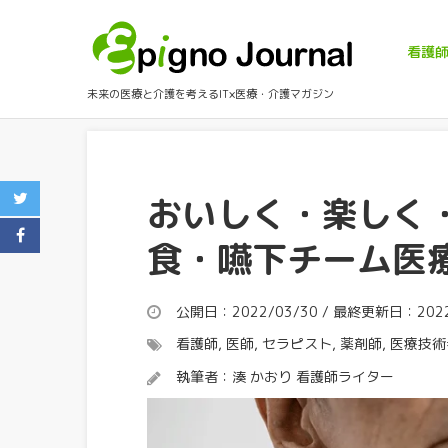
看護
未来の医療と介護を考えるIT×医療・介護マガジン
おいしく・楽しく
食・嚥下チーム医
公開日：2022/03/30 / 最終更新日：2022
看護師
,
医師
,
セラピスト
,
薬剤師
,
医療技術
執筆者：
湊 かおり 看護師ライター