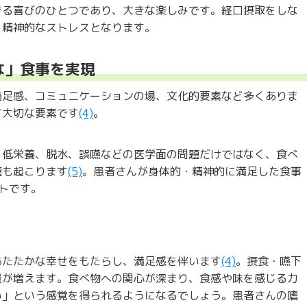
きる喜びのひとつであり、大きな楽しみです。経口摂取をしな
、精神的なストレスとなります。
な」食事を実現
満足感、コミュニケーションの場、文化的要素など多くありま
て大切な要素です
(4)
。
、低栄養、脱水、誤嚥などの医学面の問題だけではなく、食べ
題も起こります
(5)
。患者さんが身体的・精神的に満足した食事
トです。
あたたかな幸せをもたらし、満足感を伴います
(4)
。摂食・嚥下
量が増えます。食べ物への関心が深まり、食感や味を感じる力
い」という感覚を得られるようになるでしょう。患者さんの嗜