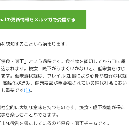
journalの更新情報をメルマガで受信する
物を認知することから始まります。
「摂食・嚥下」という過程です。食べ物を認知してから口に運
り込まれます。摂食・嚥下がうまくいかないと、低栄養をはじ
ます。低栄養状態は、フレイル(加齢により心身が虚弱の状態
。高齢化が進み、健康寿命が重要視されている現代社会におい
とも重要です
(1
)
。
理社会的に大切な意味を持つものです。摂食・嚥下機能が保た
食事を楽しむことができます。
ざまな役割を果たしているのが摂食・嚥下チームです。