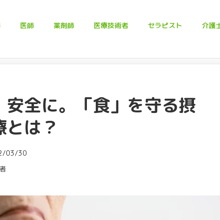
師
医師
薬剤師
医療技術者
セラピスト
介護
・安全に。「食」を守る摂
療とは？
/03/30
者