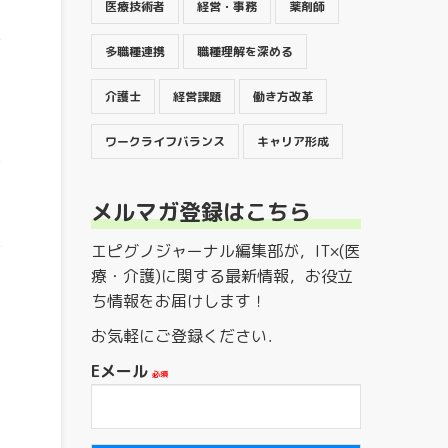
医療技術者
経営・事務
薬剤師
尊
で
多職種連携
職種理解を深める
介護士
経営課題
働き方改革
ワークライフバランス
キャリア形成
医
メルマガ登録はこちら
担
エピグノジャーナル編集部が，IT×(医
ノ
療・介護)に関する最新情報，お役立
ち情報をお届けします！
お気軽にご登録ください．
Eメール