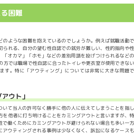
える困難
でどのような困難を抱えているのでしょうか。例えば就職活動
ち切られる、自分の望む性自認での就労が難しい、性的指向や
、「オカマ」「ホモ」などの差別用語を投げつけられるなど
ーの方では職場で性自認に合ったトイレや更衣室が使用できな
ます。特に「アウティング」については非常に大きな問題
グアウト」
ついて当人の許可なく勝手に他の人に伝えてしまうことを指
り方を他者に打ち明けることをカミングアウトと言いますが、
性で働くためにカミングアウトが避けられない場合も多い一
にアウティングされる事例は少なくなく、訴訟になるケース