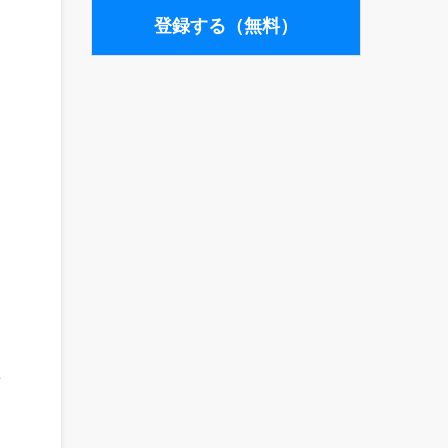
と
r
良