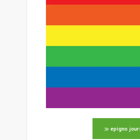
≫ epigno 