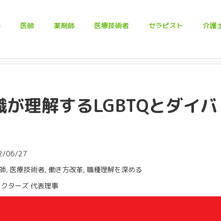
師
医師
薬剤師
医療技術者
セラピスト
介護
が理解するLGBTQとダイバ
/06/27
師
,
医療技術者
,
働き方改革
,
職種理解を深める
ドクターズ 代表理事