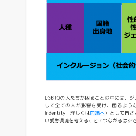
LGBTQの人たちが困ることの中には、
して全ての人が影響を受け、困るような
Indentity 詳しくは
前編へ
）
として皆さ
い就労環境を考えることにつながるはず