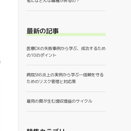
者にはどんな職種があるの？
ゲ
シ
最新の記事
で
医療DXの失敗事例から学ぶ、成功するため
が
の10のポイント
織
病院SNS炎上の実例から学ぶ―信頼を守る
ためのリスク管理と対応策
雇用の質が生む増収増益のサイクル