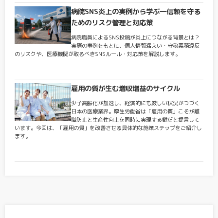
病院SNS炎上の実例から学ぶ―信頼を守る
ためのリスク管理と対応策
病院職員によるSNS投稿が炎上につながる背景とは？
実際の事例をもとに、個人情報漏えい・守秘義務違反
のリスクや、医療機関が取るべきSNSルール・対応策を解説します。
雇用の質が生む増収増益のサイクル
少子高齢化が加速し、経済的にも厳しい状況がつづく
日本の医療業界。厚生労働省は「雇用の質」こそが離
職防止と生産性向上を同時に実現する鍵だと提言して
います。今回は、「雇用の質」を改善させる具体的な施策ステップをご紹介し
ます。