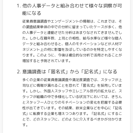
他の人事データと組み合わせて様々な洞察が可
能になる
従業員意識調査やエンゲージメントの情報は、これまでは、そ
の調査結果単体の中での分析に留まっていたケースが多く、他
の人事データと連動させた分析はあまりなされてきませんでし
た。しかし在籍年数、上司との相性、給与水準など様々な個人
データと組み合わせると、個人のモチベーションなどが人材マ
ネジメント上の何に影響を及ぼしているのかを特定しやすくな
ります。このように、今後は複合的な分析で活用されることが
増加すると予測されています。
意識調査は「匿名式」から「記名式」になる
多くの企業の従業員意識調査や満足度調査では、スタッフが上
司などに情報が漏れることを恐れて「匿名式」を採用していま
す。しかし、外国人スタッフやミレニアル世代の拡大など、ス
タッフが組織の中で多様化している状況下においては、きちん
とスタッフ一人ひとりのモチベーションの変化を把握する必要
性が出てきています。その結果、欧米企業などを中心に「記名
式」に転換する企業も増えつつあります。「記名式」にするこ
とで、どのスタッフに、どのように介入するべきかが分かりま
す。