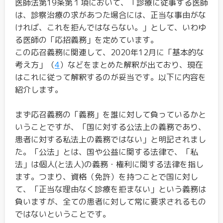
医師法第19条第１項において、「診療に従事する医師
は、診察治療の求があつた場合には、正当な事由がな
ければ、これを拒んではならない。」として、いわゆ
る医師の「応招義務」を定めています。
この応召義務に関連して、2020年12月に「基本的な
考え方」（
4
）などをまとめた解釈が出ており、現在
はこれに従って解釈するのが妥当です。以下に内容を
紹介します。
まず応召義務の「義務」を誰に対して負っているかと
いうことですが、「国に対する公法上の義務であり、
患者に対する私法上の義務ではない」と明記されまし
た。「公法」とは、国や公益に関する法律で、「私
法」は個人(と法人)の義務・権利に関する法律を指し
ます。つまり、資格（免許）を持つことで国に対し
て、「正当な理由なく診療を拒まない」という義務は
負いますが、全ての患者に対して常に要求されるもの
ではないということです。