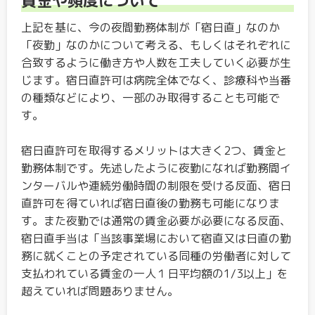
賃金や頻度について
上記を基に、今の夜間勤務体制が「宿日直」なのか
「夜勤」なのかについて考える、もしくはそれぞれに
合致するように働き方や人数を工夫していく必要が生
じます。宿日直許可は病院全体でなく、診療科や当番
の種類などにより、一部のみ取得することも可能で
す。
宿日直許可を取得するメリットは大きく2つ、賃金と
勤務体制です。先述したように夜勤になれば勤務間イ
ンターバルや連続労働時間の制限を受ける反面、宿日
直許可を得ていれば宿日直後の勤務も可能になりま
す。また夜勤では通常の賃金必要が必要になる反面、
宿日直手当は「当該事業場において宿直又は日直の勤
務に就くことの予定されている同種の労働者に対して
支払われている賃金の一人１日平均額の1/3以上」を
超えていれば問題ありません。