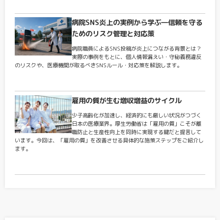
病院SNS炎上の実例から学ぶ―信頼を守る
ためのリスク管理と対応策
病院職員によるSNS投稿が炎上につながる背景とは？
実際の事例をもとに、個人情報漏えい・守秘義務違反
のリスクや、医療機関が取るべきSNSルール・対応策を解説します。
雇用の質が生む増収増益のサイクル
少子高齢化が加速し、経済的にも厳しい状況がつづく
日本の医療業界。厚生労働省は「雇用の質」こそが離
職防止と生産性向上を同時に実現する鍵だと提言して
います。今回は、「雇用の質」を改善させる具体的な施策ステップをご紹介し
ます。