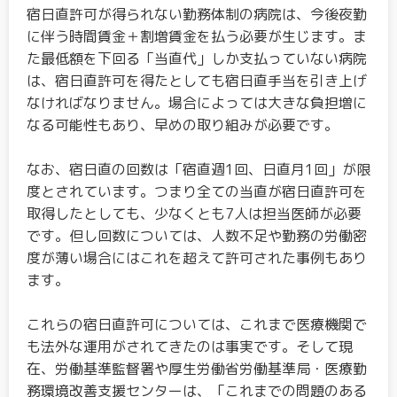
宿日直許可が得られない勤務体制の病院は、今後夜勤
に伴う時間賃金＋割増賃金を払う必要が生じます。ま
た最低額を下回る「当直代」しか支払っていない病院
は、宿日直許可を得たとしても宿日直手当を引き上げ
なければなりません。場合によっては大きな負担増に
なる可能性もあり、早めの取り組みが必要です。
なお、宿日直の回数は「宿直週1回、日直月1回」が限
度とされています。つまり全ての当直が宿日直許可を
取得したとしても、少なくとも7人は担当医師が必要
です。但し回数については、人数不足や勤務の労働密
度が薄い場合にはこれを超えて許可された事例もあり
ます。
これらの宿日直許可については、これまで医療機関で
も法外な運用がされてきたのは事実です。そして現
在、労働基準監督署や厚生労働省労働基準局・医療勤
務環境改善支援センターは、「これまでの問題のある