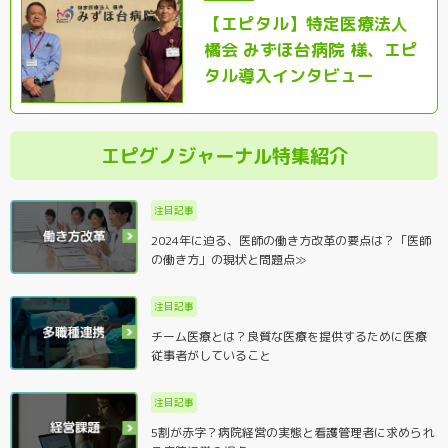
【エピタル】特定医療法人
橘会 みずほ台病院 様、エピ
タル導入インタビュー
エピグノジャーナル特集紹介
注目記事
2024年に迫る、医師の働き方改革の要点は？「医師
の働き方」の現状と問題点≫
注目記事
チーム医療とは？良質な医療を提供するために医療
従事者がしていること
注目記事
5割が赤字？病院経営の実態と看護管理者に求められ