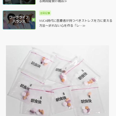
る病院経営の視点≫
注目記事
VUCA時代に医療者が持つべきストレスを力に変える
方法～折れない心を作る「レ…≫