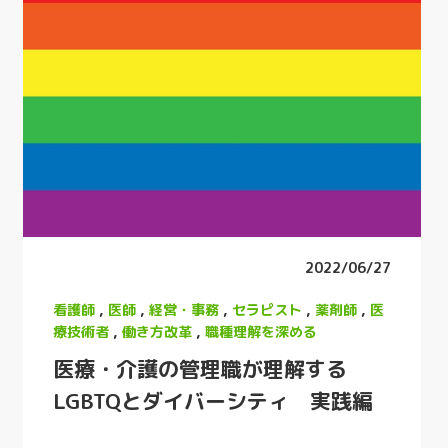
2022/06/27
看護師
,
医師
,
経営・事務
,
セラピスト
,
薬剤師
,
医
療技術者
,
働き方改革
,
職種理解を深める
医療・介護の管理職が理解する
LGBTQとダイバーシティ 実践編