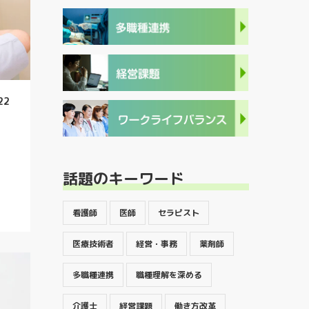
22
話題のキーワード
看護師
医師
セラピスト
医療技術者
経営・事務
薬剤師
多職種連携
職種理解を深める
介護士
経営課題
働き方改革