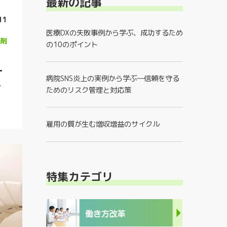
最新の記事
11
医療DXの失敗事例から学ぶ、成功するため
剤
の10のポイント
一
病院SNS炎上の実例から学ぶ―信頼を守る
ィ
ためのリスク管理と対応策
雇用の質が生む増収増益のサイクル
特集カテゴリ