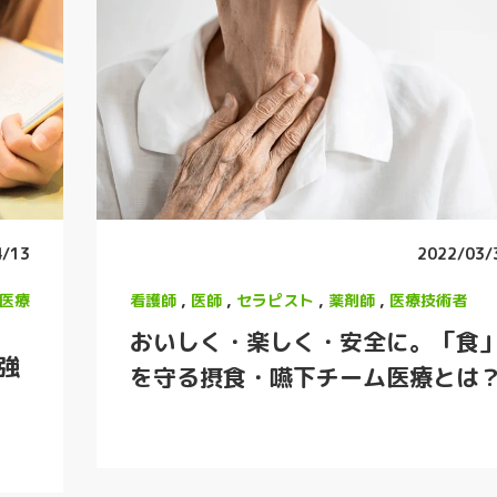
4/13
2022/03/
医療
看護師
,
医師
,
セラピスト
,
薬剤師
,
医療技術者
おいしく・楽しく・安全に。「食
強
を守る摂食・嚥下チーム医療とは