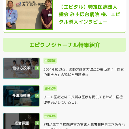
【エピタル】特定医療法人
橘会 みずほ台病院 様、エピ
タル導入インタビュー
エピグノジャーナル特集紹介
注目記事
2024年に迫る、医師の働き方改革の要点は？「医師
の働き方」の現状と問題点≫
注目記事
チーム医療とは？良質な医療を提供するために医療
従事者がしていること
注目記事
5割が赤字？病院経営の実態と看護管理者に求められ