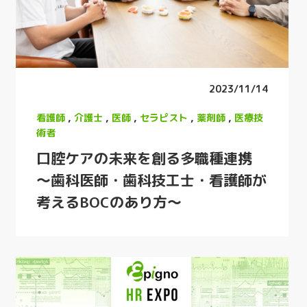
2023/11/14
看護師
,
介護士
,
医師
,
セラピスト
,
薬剤師
,
医療技
術者
口腔ケアの未来を創る多職種連携
～歯科医師・歯科技工士・看護師が
考えるBOCのあり方～