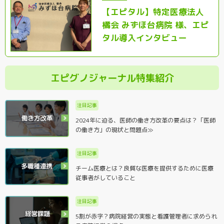
【エピタル】特定医療法人
橘会 みずほ台病院 様、エピ
タル導入インタビュー
エピグノジャーナル特集紹介
注目記事
2024年に迫る、医師の働き方改革の要点は？「医師
の働き方」の現状と問題点≫
注目記事
チーム医療とは？良質な医療を提供するために医療
従事者がしていること
注目記事
5割が赤字？病院経営の実態と看護管理者に求められ