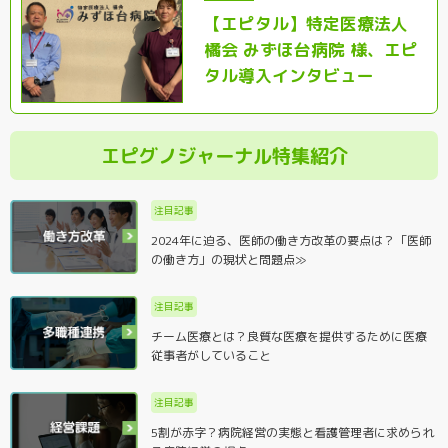
【エピタル】特定医療法人
橘会 みずほ台病院 様、エピ
タル導入インタビュー
エピグノジャーナル特集紹介
注目記事
2024年に迫る、医師の働き方改革の要点は？「医師
の働き方」の現状と問題点≫
注目記事
チーム医療とは？良質な医療を提供するために医療
従事者がしていること
注目記事
5割が赤字？病院経営の実態と看護管理者に求められ