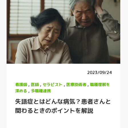
2023/09/24
看護師
,
医師
,
セラピスト
,
医療技術者
,
職種理解を
深める
,
多職種連携
失語症とはどんな病気？患者さんと
関わるときのポイントを解説